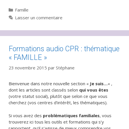
Catégories
Famille
Laisser un commentaire
Formations audio CPR : thématique
« FAMILLE »
23 novembre 2015
par
Stéphane
Bienvenue dans notre nouvelle section «
Je suis…
« ,
dont les articles sont classés selon
qui vous êtes
(votre statut social), plutôt que selon ce que vous
cherchez (vos centres d’intérêt, les thématiques).
Si vous avez des
problématiques familiales
, vous
trouverez ici tous les outils et formations qui s’y
rapportent, qu’il s’agisse de mieux comprendre vos