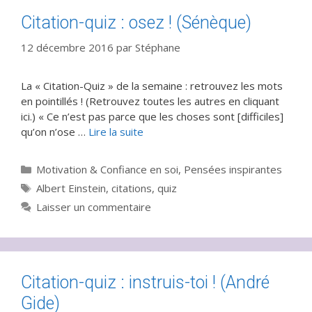
Citation-quiz : osez ! (Sénèque)
12 décembre 2016
par
Stéphane
La « Citation-Quiz » de la semaine : retrouvez les mots
en pointillés ! (Retrouvez toutes les autres en cliquant
ici.) « Ce n’est pas parce que les choses sont [difficiles]
qu’on n’ose …
Lire la suite
Catégories
Motivation & Confiance en soi
,
Pensées inspirantes
Étiquettes
Albert Einstein
,
citations
,
quiz
Laisser un commentaire
Citation-quiz : instruis-toi ! (André
Gide)