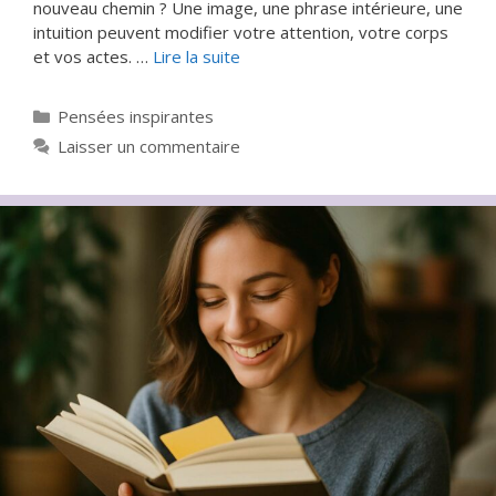
nouveau chemin ? Une image, une phrase intérieure, une
intuition peuvent modifier votre attention, votre corps
et vos actes. …
Lire la suite
Catégories
Pensées inspirantes
Laisser un commentaire