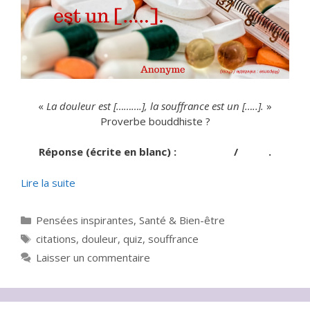
«
La douleur est [……….], la souffrance est un […..].
»
Proverbe bouddhiste ?
Réponse (écrite en blanc) :
inévitable
/
choix
.
Lire la suite
Catégories
Pensées inspirantes
,
Santé & Bien-être
Étiquettes
citations
,
douleur
,
quiz
,
souffrance
Laisser un commentaire