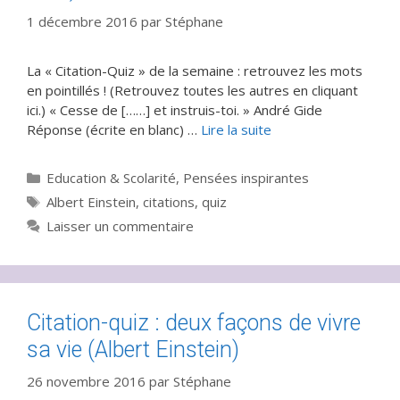
1 décembre 2016
par
Stéphane
La « Citation-Quiz » de la semaine : retrouvez les mots
en pointillés ! (Retrouvez toutes les autres en cliquant
ici.) « Cesse de [……] et instruis-toi. » André Gide
Réponse (écrite en blanc) …
Lire la suite
Catégories
Education & Scolarité
,
Pensées inspirantes
Étiquettes
Albert Einstein
,
citations
,
quiz
Laisser un commentaire
Citation-quiz : deux façons de vivre
sa vie (Albert Einstein)
26 novembre 2016
par
Stéphane