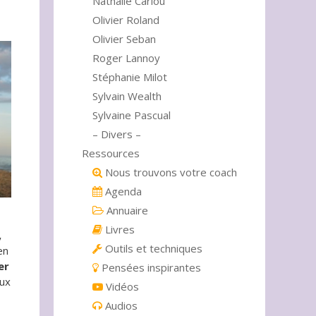
Nathalie Cariou
Olivier Roland
Olivier Seban
Roger Lannoy
Stéphanie Milot
Sylvain Wealth
Sylvaine Pascual
– Divers –
Ressources
Nous trouvons votre coach
Agenda
Annuaire
Livres
,
Outils et techniques
en
er
Pensées inspirantes
aux
Vidéos
Audios