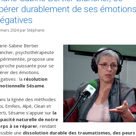
ibérer durablement de ses émotion
égatives
 mars 2024
par
Stéphane
rie-Sabine Bertier
ancher, psychothérapeute
périmentée, propose une
proche puissante pour se
bérer des émotions
gatives : la
résolution
motionnelle Sésame
.
ns la lignée des méthodes
pi, EmRes, Alpé, Clean et
rti, Sésame s’appuie sur
la
pacité naturelle de notre
rps à se réparer
, rendant
ssible une
dissolution durable des traumatismes, des peurs