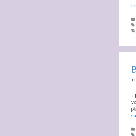
Li
B
13
« 
Vo
pl
su