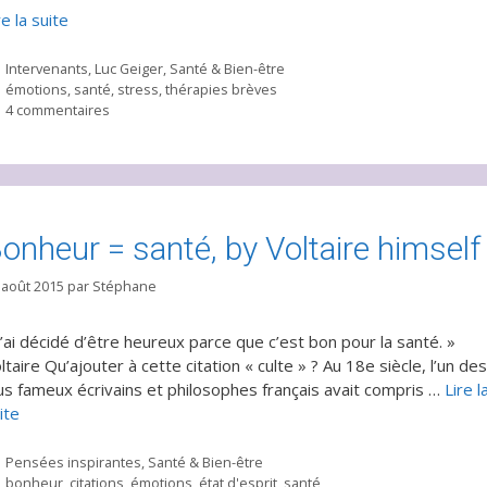
re la suite
Catégories
Intervenants
,
Luc Geiger
,
Santé & Bien-être
Étiquettes
émotions
,
santé
,
stress
,
thérapies brèves
4 commentaires
onheur = santé, by Voltaire himself
 août 2015
par
Stéphane
J’ai décidé d’être heureux parce que c’est bon pour la santé. »
ltaire Qu’ajouter à cette citation « culte » ? Au 18e siècle, l’un des
us fameux écrivains et philosophes français avait compris …
Lire l
ite
Catégories
Pensées inspirantes
,
Santé & Bien-être
Étiquettes
bonheur
,
citations
,
émotions
,
état d'esprit
,
santé