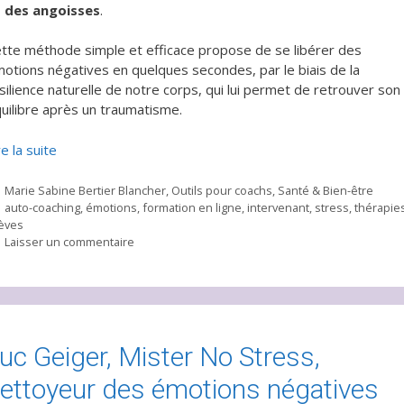
 des angoisses
.
tte méthode simple et efficace propose de se libérer des
otions négatives en quelques secondes, par le biais de la
silience naturelle de notre corps, qui lui permet de retrouver son
uilibre après un traumatisme.
re la suite
Catégories
Marie Sabine Bertier Blancher
,
Outils pour coachs
,
Santé & Bien-être
Étiquettes
auto-coaching
,
émotions
,
formation en ligne
,
intervenant
,
stress
,
thérapie
èves
Laisser un commentaire
uc Geiger, Mister No Stress,
ettoyeur des émotions négatives