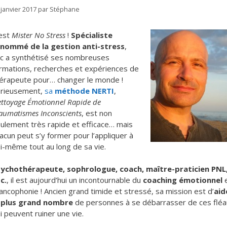
 janvier 2017
par
Stéphane
est
Mister No Stress
!
Spécialiste
nommé de la gestion anti-stress
,
c a synthétisé ses nombreuses
rmations, recherches et expériences de
érapeute pour… changer le monde !
rieusement,
sa
méthode NERTI
,
ttoyage Émotionnel Rapide de
aumatismes Inconscients
, est non
ulement très rapide et efficace… mais
acun peut s’y former pour l’appliquer à
i-même tout au long de sa vie.
ychothérapeute, sophrologue, coach, maître-praticien PNL
c.
, il est aujourd’hui un incontournable du
coaching émotionnel
ancophonie ! Ancien grand timide et stressé, sa mission est d’
aid
 plus grand nombre
de personnes à se débarrasser de ces flé
i peuvent ruiner une vie.