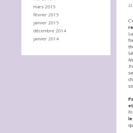
22
mars 2015
février 2015
C’
janvier 2015
re
décembre 2014
Lu
janvier 2014
fo
th
Sé
Ne
Tr
se
ch
so
Ps
et
Fr
le
qu