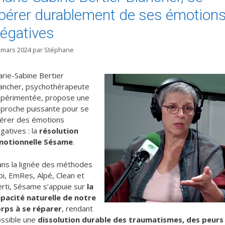
ibérer durablement de ses émotion
égatives
 mars 2024
par
Stéphane
rie-Sabine Bertier
ancher, psychothérapeute
périmentée, propose une
proche puissante pour se
bérer des émotions
gatives : la
résolution
motionnelle Sésame
.
ns la lignée des méthodes
pi, EmRes, Alpé, Clean et
rti, Sésame s’appuie sur
la
pacité naturelle de notre
rps à se réparer
, rendant
ssible une
dissolution durable des traumatismes, des peurs