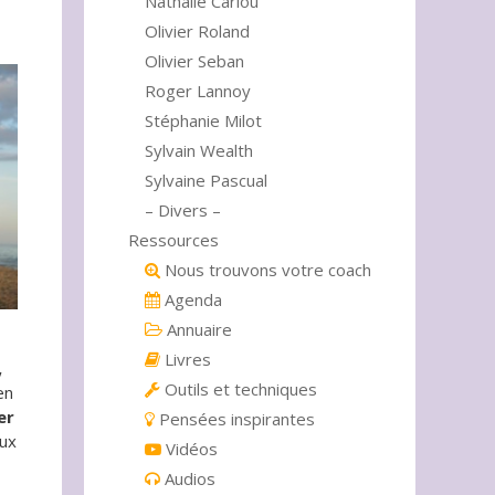
Nathalie Cariou
Olivier Roland
Olivier Seban
Roger Lannoy
Stéphanie Milot
Sylvain Wealth
Sylvaine Pascual
– Divers –
Ressources
Nous trouvons votre coach
Agenda
Annuaire
Livres
,
Outils et techniques
en
er
Pensées inspirantes
aux
Vidéos
Audios