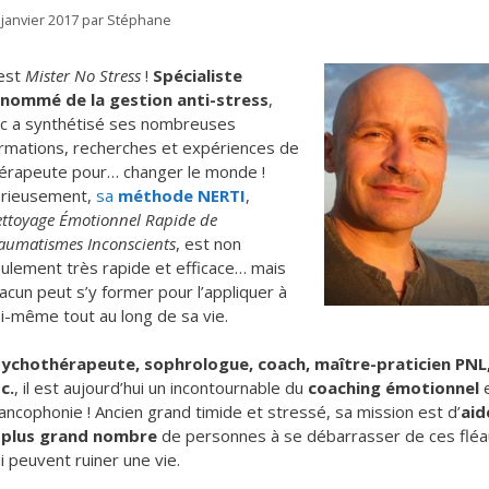
 janvier 2017
par
Stéphane
est
Mister No Stress
!
Spécialiste
nommé de la gestion anti-stress
,
c a synthétisé ses nombreuses
rmations, recherches et expériences de
érapeute pour… changer le monde !
rieusement,
sa
méthode NERTI
,
ttoyage Émotionnel Rapide de
aumatismes Inconscients
, est non
ulement très rapide et efficace… mais
acun peut s’y former pour l’appliquer à
i-même tout au long de sa vie.
ychothérapeute, sophrologue, coach, maître-praticien PNL
c.
, il est aujourd’hui un incontournable du
coaching émotionnel
ancophonie ! Ancien grand timide et stressé, sa mission est d’
aid
 plus grand nombre
de personnes à se débarrasser de ces flé
i peuvent ruiner une vie.