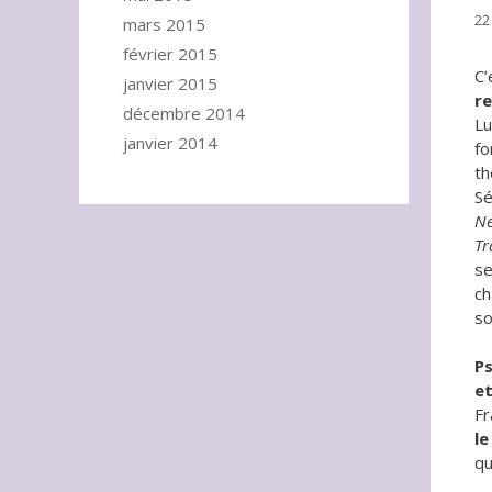
22
mars 2015
février 2015
C’
janvier 2015
re
décembre 2014
Lu
janvier 2014
fo
th
Sé
Ne
Tr
se
ch
so
Ps
et
Fr
le
qu