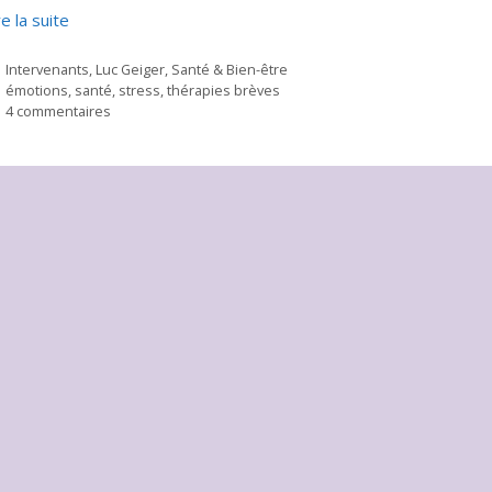
re la suite
Catégories
Intervenants
,
Luc Geiger
,
Santé & Bien-être
Étiquettes
émotions
,
santé
,
stress
,
thérapies brèves
4 commentaires