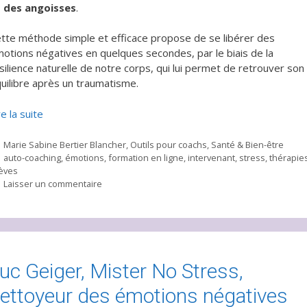
 des angoisses
.
tte méthode simple et efficace propose de se libérer des
otions négatives en quelques secondes, par le biais de la
silience naturelle de notre corps, qui lui permet de retrouver son
uilibre après un traumatisme.
re la suite
Catégories
Marie Sabine Bertier Blancher
,
Outils pour coachs
,
Santé & Bien-être
Étiquettes
auto-coaching
,
émotions
,
formation en ligne
,
intervenant
,
stress
,
thérapie
èves
Laisser un commentaire
uc Geiger, Mister No Stress,
ettoyeur des émotions négatives