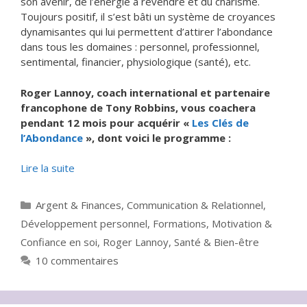
son avenir, de l’énergie à revendre et du charisme.
Toujours positif, il s’est bâti un système de croyances
dynamisantes qui lui permettent d’attirer l’abondance
dans tous les domaines : personnel, professionnel,
sentimental, financier, physiologique (santé), etc.
Roger Lannoy, coach international et partenaire
francophone de Tony Robbins, vous coachera
pendant 12 mois pour acquérir «
Les Clés de
l’Abondance
», dont voici le programme :
Lire la suite
Catégories
Argent & Finances
,
Communication & Relationnel
,
Développement personnel
,
Formations
,
Motivation &
Confiance en soi
,
Roger Lannoy
,
Santé & Bien-être
10 commentaires