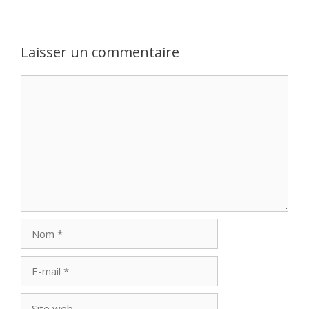
Laisser un commentaire
Commentaire
Nom
E-
mail
Site