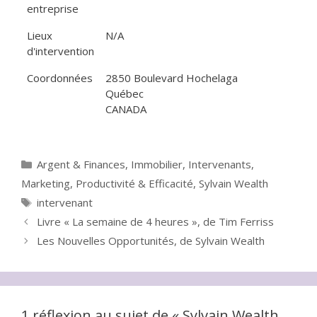
entreprise
Lieux
N/A
d'intervention
Coordonnées
2850 Boulevard Hochelaga
Québec
CANADA
Catégories
Argent & Finances
,
Immobilier
,
Intervenants
,
Marketing
,
Productivité & Efficacité
,
Sylvain Wealth
Étiquettes
intervenant
Livre « La semaine de 4 heures », de Tim Ferriss
Les Nouvelles Opportunités, de Sylvain Wealth
1 réflexion au sujet de « Sylvain Wealth,