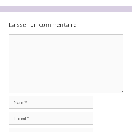
Laisser un commentaire
Commentaire
Nom
E-
mail
Site