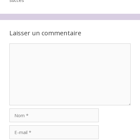
Laisser un commentaire
Commentaire
Nom
E-
mail