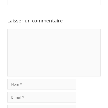
Laisser un commentaire
Commentaire
Nom
E-
mail
Site