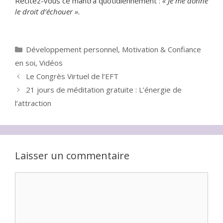
Récitez-vous ce mantra quotidiennement :
« Je me donne
le droit d’échouer ».
Catégories
Développement personnel
,
Motivation & Confiance
en soi
,
Vidéos
Le Congrès Virtuel de l’EFT
21 jours de méditation gratuite : L’énergie de
l’attraction
Laisser un commentaire
Commentaire