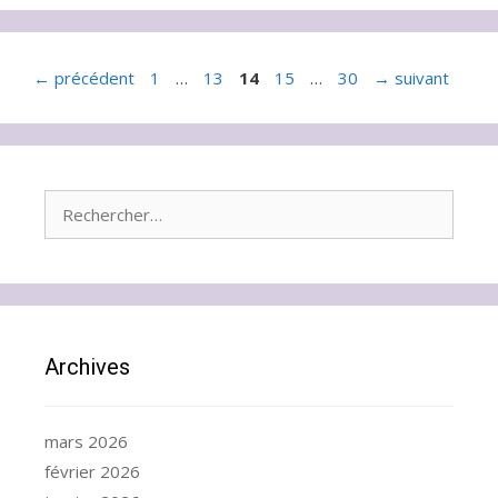
Page
Page
Page
Page
Page
←
précédent
1
…
13
14
15
…
30
→
suivant
Rechercher :
Archives
mars 2026
février 2026