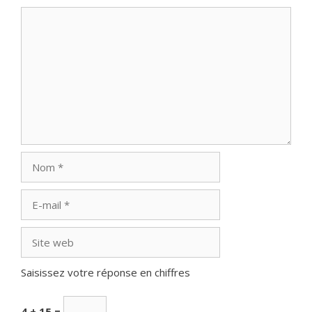
Commentaire
Nom
E-
mail
Site
web
Saisissez votre réponse en chiffres
4 + 15 =