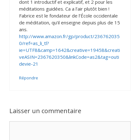
dont 1 introductif et explicatif, et 2 pour les
méditations guidées. Ca a l’air plutôt bien !
Fabrice est le fondateur de l’École occidentale
de méditation, qu’il enseigne depuis plus de 15
ans.
http://www.amazon.fr/gp/product/236762035
0/ref=as_li_tl?
ie=UTF8&camp=1642&creative=19458&creati
veASIN=2367620350&linkCode=as2&tag=outi
devie-21
Répondre
Laisser un commentaire
Commentaire