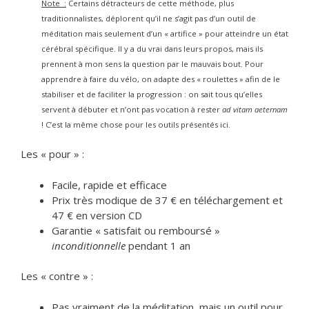
Note :
Certains détracteurs de cette méthode, plus
traditionnalistes, déplorent qu’il ne s’agit pas d’un outil de
méditation mais seulement d’un « artifice » pour atteindre un état
cérébral spécifique. Il y a du vrai dans leurs propos, mais ils
prennent à mon sens la question par le mauvais bout. Pour
apprendre à faire du vélo, on adapte des « roulettes » afin de le
stabiliser et de faciliter la progression : on sait tous qu’elles
servent à débuter et n’ont pas vocation à rester
ad vitam aeternam
! C’est la même chose pour les outils présentés ici.
Les « pour » :
Facile, rapide et efficace
Prix très modique de 37 € en téléchargement et
47 € en version CD
Garantie « satisfait ou remboursé »
inconditionnelle
pendant 1 an
Les « contre » :
Pas vraiment de la méditation, mais un outil pour