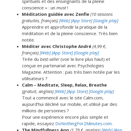
spirituels et des enseignants de la pleine
conscience » : un
must
!
Méditation guidée avec Zenfie
(10 sessions
gratuites, français)
[Web]
[App Store]
[Google play]
Apprendre et approfondir la pratique de la
méditation et de la pleine conscience. Très bien
notée.
Méditer avec Christophe André
(4,99 €,
français)
[Web]
[App Store]
[Google play]
Tirée du
best-seller
(voir le livre plus haut) et
conçue en partenariat avec Psychologies
Magazine. Attention : pas très bien notée par les
utilisateurs ?
Calm – Meditate, Sleep, Relax, Breathe
(gratuit, anglais)
[Web]
[App Store]
[Google play]
Tout a commencé avec le site Calm.com,
aujourd’hui décliné sur mobile, et utilisé par des
millions de personnes ?
Pour une expérience encore plus simple et
rapide, essayez
DoNothingFor2Minutes.com
.
The Mindfullness App
(1,79 €, anglais)
[Web]
[App