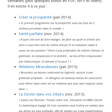
semaines (plus quelques bonus en PDF, MP3 et vidéo).
Il en existe 4 à ce jour :
Créer la prospérité
(juin 2014)
« Le premier programme sur la prospérité suivi par plus de 2
millions personnes dans le monde. »
Santé parfaite
(nov. 2014)
« A quoi cela sert de bien manger, de faire du sport et d’avoir des
amis si vous êtes tout de même stressé et en mauvaise santé à
cause de vos pensées ? N’est-il pas préférable de cultiver l’amour, la
gratitude, la compassion et la sérénité… au lieu d’être empoisonné
par l’autocritique, la rancune et la peur ? »
Relations Miraculeuses
(juin 2015)
« Ressentez un intense sentiment de légèreté, associé à une
gratitude profonde… et atteignez un nouveau niveau de conscience
pour attirer dans votre vie les relations que vous avez toujours voulu
avoir. »
Le Destin dans vos Désirs
(nov. 2015)
« Suivez vos Passions. Trouvez votre voie. Découvrez la VRAIE Liberté.
Ce fantastique voyage de trois semaines vous mettra en contact avec
vos désirs les plus profonds, afin de donner vie à une manifestation