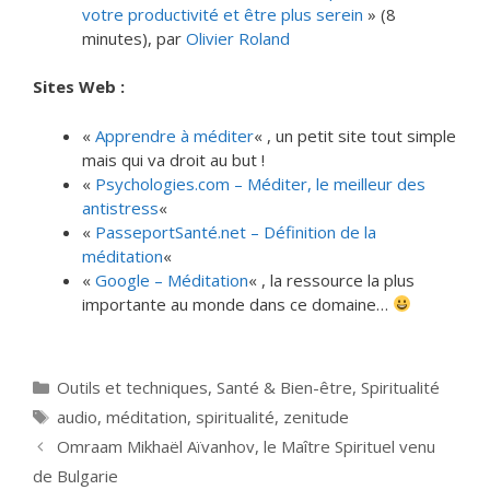
votre productivité et être plus serein
» (8
minutes), par
Olivier Roland
Sites Web :
«
Apprendre à méditer
« , un petit site tout simple
mais qui va droit au but !
«
Psychologies.com – Méditer, le meilleur des
antistress
«
«
PasseportSanté.net – Définition de la
méditation
«
«
Google – Méditation
« , la ressource la plus
importante au monde dans ce domaine…
Catégories
Outils et techniques
,
Santé & Bien-être
,
Spiritualité
Étiquettes
audio
,
méditation
,
spiritualité
,
zenitude
Omraam Mikhaël Aïvanhov, le Maître Spirituel venu
de Bulgarie